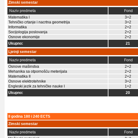
Zimski semestar
Naziv predmeta
Fond
Matematika I
3+2
Tehničko crtanje i nacrtna geometrija
3+2
Informatika
2+2
Socijologija poslovanja
2+2
Osnove ekonomije
2+2
Ukupno:
21
Ljetnji semestar
Naziv predmeta
Fond
Osnove mašinstva
2+2
Mehanika sa otpornošću meterijala
2+2
Matematika II
2+2
Osnove elektrotehnike
3+2
Engleski jezik za tehničke nauke I
1+2
Ukupno:
20
II godina 180 i 240 ECTS
Zimski semestar
Naziv predmeta
Fond