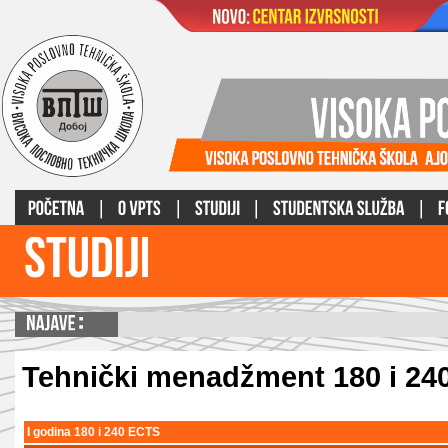
Tehnički menadžment 180 i 24
I godina 180 i 240 ECTS