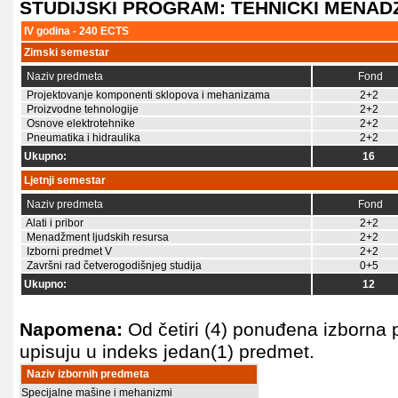
STUDIJSKI PROGRAM: TEHNIČKI MENA
IV godina - 240 ECTS
Zimski semestar
Naziv predmeta
Fond
Projektovanje komponenti sklopova i mehanizama
2+2
Proizvodne tehnologije
2+2
Osnove elektrotehnike
2+2
Pneumatika i hidraulika
2+2
Ukupno:
16
Ljetnji semestar
Naziv predmeta
Fond
Alati i pribor
2+2
Menadžment ljudskih resursa
2+2
Izborni predmet V
2+2
Završni rad četverogodišnjeg studija
0+5
Ukupno:
12
Napomena:
Od četiri (4) ponuđena izborna 
upisuju u indeks jedan(1) predmet.
Naziv izbornih predmeta
Specijalne mašine i mehanizmi