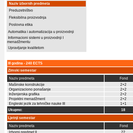
Naziv izbornih predmeta
Preduzetništvo
Fleksibilna proizvodnja
Poslovna etika
Automatika i automatizacija u proizvodnji
Informacioni sistemi u proizvodnji I
menadžmentu
Upravljanje kvalitetom
III godina - 240 ECTS
Zimski semestar
Naziv predmeta
Fond
Mašinske konstrukcije
2+2
Organizaciono ponašanje
2+2
Inženjerska grafika
2+2
Projektni menadžment
2+2
Engleski jezik za tehničke nauke III
1+1
Ukupno:
18
Ljetnji semestar
Naziv predmeta
Fond
Izborni predmet II
22