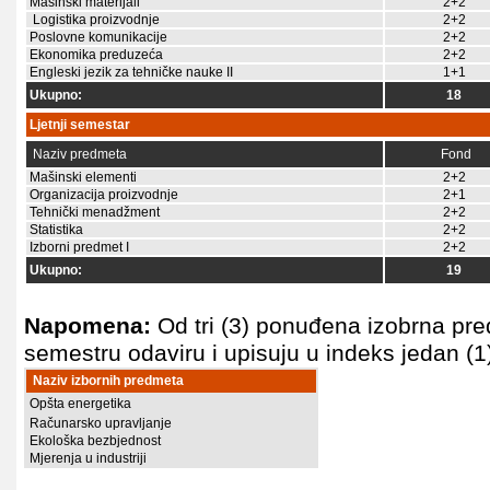
Mašinski materijali
2+2
Logistika proizvodnje
2+2
Poslovne komunikacije
2+2
Ekonomika preduzeća
2+2
Engleski jezik za tehničke nauke II
1+1
Ukupno:
18
Ljetnji semestar
Naziv predmeta
Fond
Mašinski elementi
2+2
Organizacija proizvodnje
2+1
Tehnički menadžment
2+2
Statistika
2+2
Izborni predmet I
2+2
Ukupno:
19
Napomena:
Od tri (3) ponuđena izobrna pre
semestru odaviru i upisuju u indeks jedan (1
Naziv izbornih predmeta
Opšta energetika
Računarsko upravljanje
Ekološka bezbjednost
Mjerenja u industriji