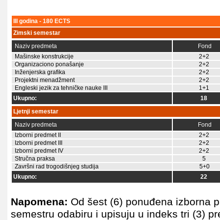
III godina - 180 ECTS
Zimski semestar
Naziv predmeta
Fond
Mašinske konstrukcije
2+2
Organizaciono ponašanje
2+2
Inženjerska grafika
2+2
Projektni menadžment
2+2
Engleski jezik za tehničke nauke III
1+1
Ukupno:
18
Ljetnji semestar
Naziv predmeta
Fond
Izborni predmet II
2+2
Izborni predmet III
2+2
Izborni predmet IV
2+2
Stručna praksa
5
Završni rad trogodišnjeg studija
5+0
Ukupno:
22
Napomena:
Od šest (6) ponuđena izborna p
semestru odabiru i upisuju u indeks tri (3) p