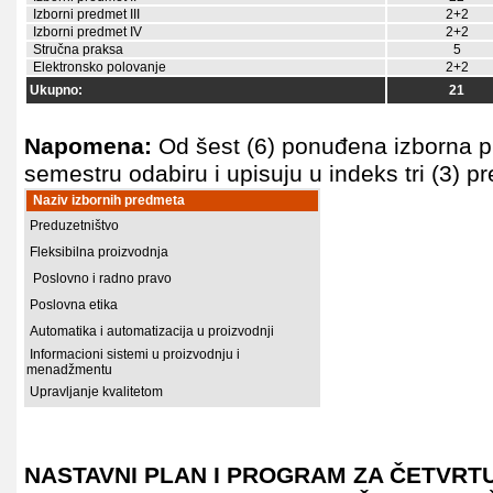
Izborni predmet III
2+2
Izborni predmet IV
2+2
Stručna praksa
5
Elektronsko polovanje
2+2
Ukupno:
21
Napomena:
Od šest (6) ponuđena izborna p
semestru odabiru i upisuju u indeks tri (3) p
Naziv izbornih predmeta
Preduzetništvo
Fleksibilna proizvodnja
Poslovno i radno pravo
Poslovna etika
Automatika i automatizacija u proizvodnji
Informacioni sistemi u proizvodnju i
menadžmentu
Upravljanje kvalitetom
NASTAVNI PLAN I PROGRAM ZA ČETVRT